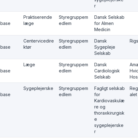
r
Praktiserende
Styregruppem
Dansk Selskab
abase
læge
edlem
for Almen
Medicin
Centervicedire
Styregruppem
Dansk
Rigs
abase
ktør
edlem
Sygepleje
Selskab
Læge
Styregruppem
Dansk
Ama
abase
edlem
Cardiologisk
Hvi
Selskab
Hosp
Sygeplejerske
Styregruppem
Fagligt selskab
Reg
abase
edlem
for
ale
Kardiovaskulæ
re og
thoraxkirurgisk
e
sygeplejerske
r