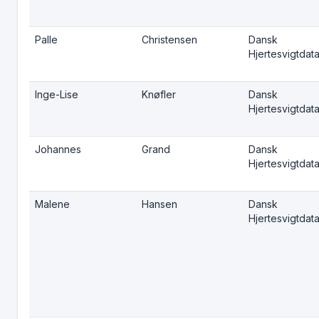
Palle
Christensen
Dansk
Hjertesvigtdat
Inge-Lise
Knøfler
Dansk
Hjertesvigtdat
Johannes
Grand
Dansk
Hjertesvigtdat
Malene
Hansen
Dansk
Hjertesvigtdat