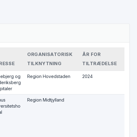
ORGANISATORISK
ÅR FOR
RESSE
TILKNYTNING
TILTRÆDELSE
pebjerg og
Region Hovedstaden
2024
deriksberg
italer
hus
Region Midtjylland
ersitetsho
al