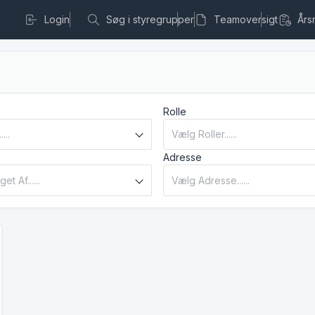
Login
Søg i styregrupper
Teamoversigt
Års
Rolle
Adresse