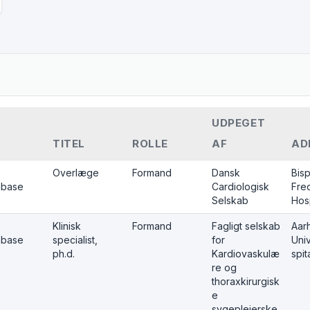
UDPEGET
TITEL
ROLLE
AF
AD
Overlæge
Formand
Dansk
Bis
abase
Cardiologisk
Fre
Selskab
Hosp
Klinisk
Formand
Fagligt selskab
Aar
abase
specialist,
for
Univ
ph.d.
Kardiovaskulæ
spit
re og
thoraxkirurgisk
e
sygeplejerske