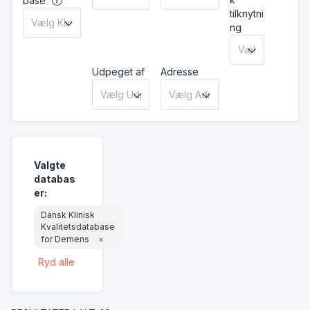
base
tilknytni
ng
Udpeget af
Adresse
Valgte
databas
er
:
Dansk Klinisk
Kvalitetsdatabase
for Demens
×
Ryd alle