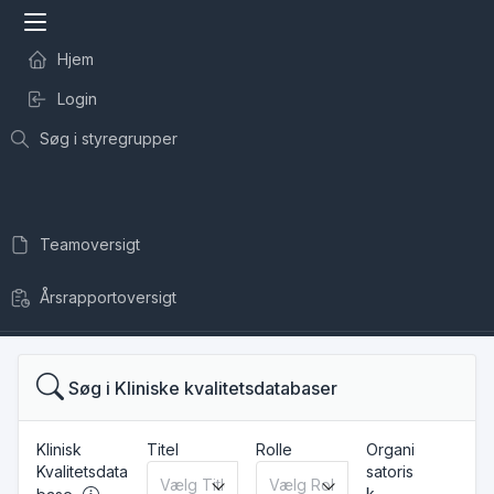
Hjem
Login
Søg i styregrupper
Teamoversigt
Årsrapportoversigt
Søg i Kliniske kvalitetsdatabaser
Klinisk
Titel
Rolle
Organi
Kvalitetsdata
satoris
k