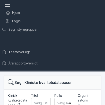
Hjem
Login
Søg i styregrupper
Teamoversigt
Årsrapportoversigt
Søg i Kliniske kvalitetsdatabaser
Klinisk
Titel
Rolle
Organi
Kvalitetsdata
satoris
k