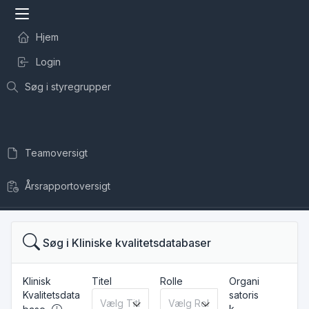
Hjem
Login
Søg i styregrupper
Teamoversigt
Årsrapportoversigt
Søg i Kliniske kvalitetsdatabaser
Klinisk
Titel
Rolle
Organi
Kvalitetsdata
satoris
k