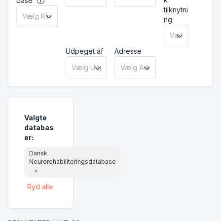
base
tilknytni
ng
Udpeget af
Adresse
Valgte
databas
er
:
Dansk
Neurorehabiliteringsdatabase
×
Ryd alle