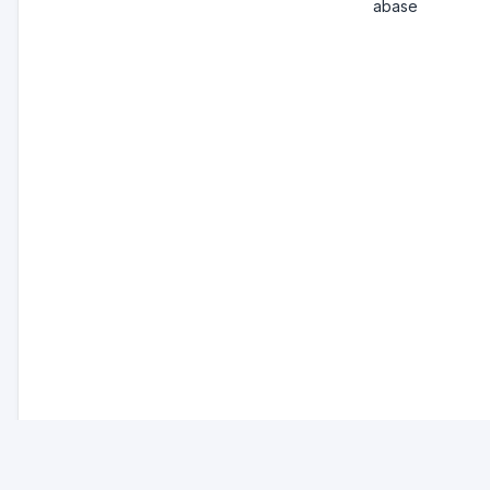
abase
Susanne
Lorentzen
Dansk