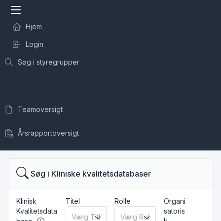
Hjem
Login
Søg i styregrupper
Teamoversigt
Årsrapportoversigt
Søg i Kliniske kvalitetsdatabaser
Klinisk
Titel
Rolle
Organi
Kvalitetsdata
satoris
k